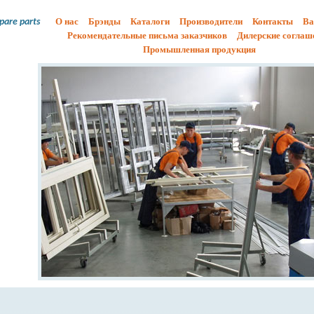
О нас
Брэнды
Каталоги
Производители
Контакты
Ва
spare parts
Рекомендательные письма заказчиков
Дилерские соглаш
Промышленная продукция