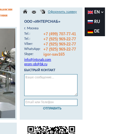
кансии
Оформить заявку
EN
ения
ООО «ИНТЕРСНАБ»
RU
г. Москва
DE
+7 (499) 707-77-41
Теl.:
+7 (925) 969-22-77
Теl.:
+7 (925) 969-22-77
Viber:
+7 (925) 969-22-77
WhatsApp:
igor-sav165
Skype:
info@intsnab.com
prom-ob@bk.ru
БЫСТРЫЙ КОНТАКТ
ОТПРАВИТЬ