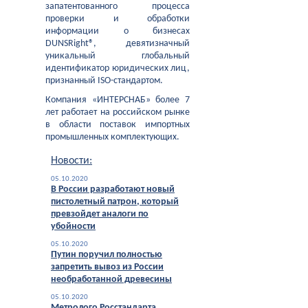
запатентованного процесса
проверки и обработки
информации о бизнесах
DUNSRight®, девятизначный
уникальный глобальный
идентификатор юридических лиц,
признанный ISO-стандартом.
Компания «ИНТЕРСНАБ» более 7
лет работает на российском рынке
в области поставок импортных
промышленных комплектующих.
Новости:
05.10.2020
В России разработают новый
пистолетный патрон, который
превзойдет аналоги по
убойности
05.10.2020
Путин поручил полностью
запретить вывоз из России
необработанной древесины
05.10.2020
Метролого Росстандарта