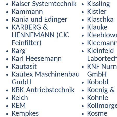
Kaiser Systemtechnik
Kissling
Kammann
Kistler
Kania und Edinger
Klaschka
KARBERG &
Klauke
HENNEMANN (CJC
Kleeblow
Feinfilter)
Kleemann
Karg
Kleinfeld
Karl Heesemann
Labortech
Kautasit
KNF Nurn
Kautex Maschinenbau
GmbH
GmbH
Kobold
KBK-Antriebstechnik
Koenig &
Kelch
Kohnle
KEM
Kollmorg
Kempkes
Kosme