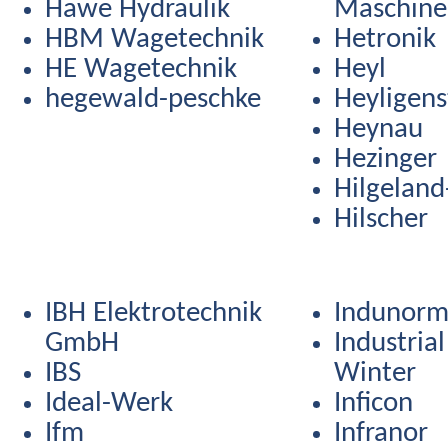
Hawe Hydraulik
Maschine
HBM Wagetechnik
Hetronik
HE Wagetechnik
Heyl
hegewald-peschke
Heyligens
Heynau
Hezinger
Hilgelan
Hilscher
IBH Elektrotechnik
Indunor
GmbH
Industrial
IBS
Winter
Ideal-Werk
Inficon
Ifm
Infranor