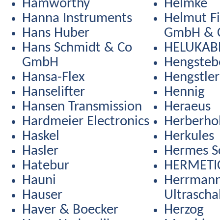
Hamworthy
Helmke
Hanna Instruments
Helmut Fi
Hans Huber
GmbH & 
Hans Schmidt & Co
HELUKAB
GmbH
Hengstebe
Hansa-Flex
Hengstler
Hanselifter
Hennig
Hansen Transmission
Heraeus
Hardmeier Electronics
Herberho
Haskel
Herkules
Hasler
Hermes Sc
Hatebur
HERMETI
Hauni
Herrman
Hauser
Ultrascha
Haver & Boecker
Herzog