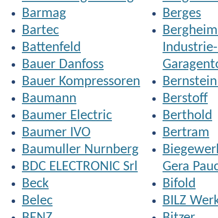
Barmag
Berges
Bartec
Bergheim
Battenfeld
Industrie-
Bauer Danfoss
Garagent
Bauer Kompressoren
Bernstei
Baumann
Berstoff
Baumer Electric
Berthold
Baumer IVO
Bertram
Baumuller Nurnberg
Biegewer
BDC ELECTRONIC Srl
Gera Pau
Beck
Bifold
Belec
BILZ Werk
BENZ
Bitzer