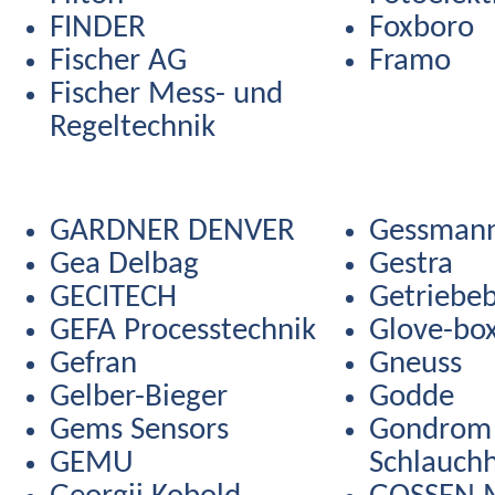
FINDER
Foxboro
Fischer AG
Framo
Fischer Mess- und
Regeltechnik
GARDNER DENVER
Gessman
Gea Delbag
Gestra
GECITECH
Getriebe
GEFA Processtechnik
Glove-bo
Gefran
Gneuss
Gelber-Bieger
Godde
Gems Sensors
Gondrom
GEMU
Schlauch