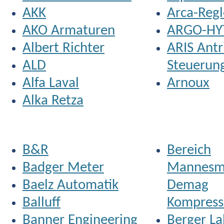
AKK
Arca-Regl
AKO Armaturen
ARGO-HY
Albert Richter
ARIS Antr
ALD
Steuerun
Alfa Laval
Arnoux
Alka Retza
B&R
Bereich
Badger Meter
Mannesm
Baelz Automatik
Demag
Balluff
Kompress
Banner Engineering
Berger La