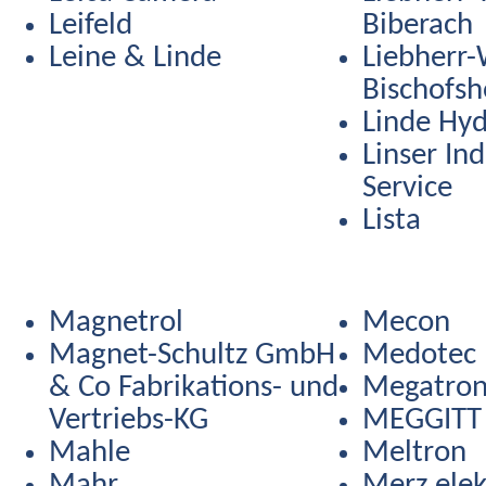
Leifeld
Biberach
Leine & Linde
Liebherr
Bischofsh
Linde Hyd
Linser Ind
Service
Lista
Magnetrol
Mecon
Magnet-Schultz GmbH
Medotec
& Co Fabrikations- und
Megatro
Vertriebs-KG
MEGGITT
Mahle
Meltron
Mahr
Merz elek