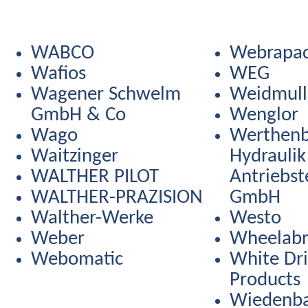
WABCO
Webrapa
Wafios
WEG
Wagener Schwelm
Weidmull
GmbH & Co
Wenglor
Wago
Werthen
Waitzinger
Hydraulik
WALTHER PILOT
Antriebst
WALTHER-PRAZISION
GmbH
Walther-Werke
Westo
Weber
Wheelabr
Webomatic
White Dr
Products
Wiedenb