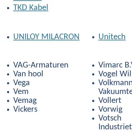
TKD Kabel
UNILOY MILACRON
Unitech
VAG-Armaturen
Vimarc B.
Van hool
Vogel Wi
Vega
Volkman
Vem
Vakuumte
Vemag
Vollert
Vickers
Vorwig
Votsch
Industrie