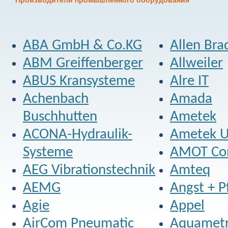
Производители промышленного оборудования
ABA GmbH & Co.KG
Allen Bra
ABM Greiffenberger
Allweiler
ABUS Kransysteme
Alre IT
Achenbach
Amada
Buschhutten
Ametek
ACONA-Hydraulik-
Ametek U
Systeme
AMOT Con
AEG Vibrationstechnik
Amteq
AEMG
Angst + Pf
Agie
Appel
AirCom Pneumatic
Aquamet