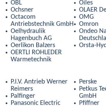
OBL
Oiles
Ochsner
OLAER De
Octacom
OMG
Antriebstechnik GmbH
Omron
Oelhydraulik
Ondeo Na
Hagenbuch AG
Deutschl
Oerlikon Balzers
Orsta-Hyd
OERTLI ROHLEDER
Warmetechnik
P.I.V. Antrieb Werner
Perske
Reimers
Petkus Te
Palfinger
GmbH
Panasonic Electric
Pfiffner