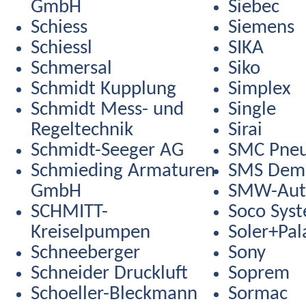
GmbH
Siebec
Schiess
Siemens
Schiessl
SIKA
Schmersal
Siko
Schmidt Kupplung
Simplex
Schmidt Mess- und
Single
Regeltechnik
Sirai
Schmidt-Seeger AG
SMC Pneu
Schmieding Armaturen
SMS Dem
GmbH
SMW-Aut
SCHMITT-
Soco Sys
Kreiselpumpen
Soler+Pal
Schneeberger
Sony
Schneider Druckluft
Soprem
Schoeller-Bleckmann
Sormac