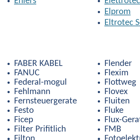
Ehlers
Elettrotec
Elprom
Eltrotec 
FABER KABEL
Flender
FANUC
Flexim
Federal-mogul
Flottweg
Fehlmann
Flovex
Fernsteuergerate
Fluiten
Festo
Fluke
Ficep
Flux-Gera
Filter Prifitlich
FMB
Filton
Fotoelekt