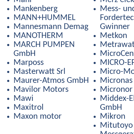
Mankenberg
Mess- un
MANN+HUMMEL
Fordertec
Mannesmann Demag
Gwinner
MANOTHERM
Metkon
MARCH PUMPEN
Metrawat
GmbH
MicroCent
Marposs
MICRO-E
Masterwatt Srl
Micro-Mo
Maurer-Atmos GmbH
Microna
Mavilor Motors
Micronor
Mawi
Middex-El
Maxitrol
GmbH
Maxon motor
Mikron
Mitutoyo