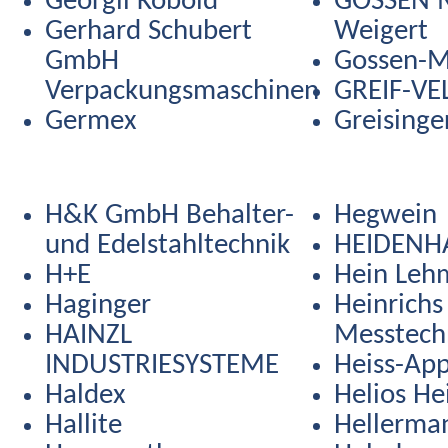
Georgii Kobold
GOSSEN M
Gerhard Schubert
Weigert
GmbH
Gossen-M
Verpackungsmaschinen
GREIF-VE
Germex
Greisinge
H&K GmbH Behalter-
Hegwein
und Edelstahltechnik
HEIDENH
H+E
Hein Leh
Haginger
Heinrichs
HAINZL
Messtech
INDUSTRIESYSTEME
Heiss-Ap
Haldex
Helios He
Hallite
Hellerma