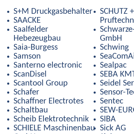
S+M Druckgasbehalter
SCHUTZ +
SAACKE
Pruftechn
Saalfelder
Schwarze
Hebezeugbau
GmbH
Saia-Burgess
Schwing
Samson
SeaComAi
Santerno electronic
Sealpac
ScanDisel
SEBA KM
Scantool Group
Seidel Se
Schafer
Sensor-Te
Schaffner Electrotes
Sentec
Schaltbau
SEW-EUR
Scheib Elektrotechnik
SIBA
SCHIELE Maschinenbau
Sick AG