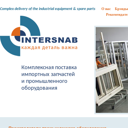
О нас
Брэнды
Complex delivery of the industrial equipment & spare parts
Рекомендате
Комплексная поставка
импортных запчастей
и промышленного
оборудования