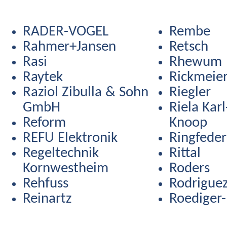
RADER-VOGEL
Rembe
Rahmer+Jansen
Retsch
Rasi
Rhewum
Raytek
Rickmeie
Raziol Zibulla & Sohn
Riegler
GmbH
Riela Kar
Reform
Knoop
REFU Elektronik
Ringfeder
Regeltechnik
Rittal
Kornwestheim
Roders
Rehfuss
Rodrigue
Reinartz
Roediger-