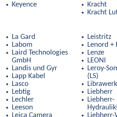
Keyence
Kracht
Kracht Lu
La Gard
Leistritz
Labom
Lenord +
Laird Technologies
Lenze
GmbH
LEONI
Landis und Gyr
Leroy-So
Lapp Kabel
(LS)
Lasco
Librawer
Lebtig
Liebherr
Lechler
Liebherr-
Leeson
Hydrauli
Leica Camera
Liebherr