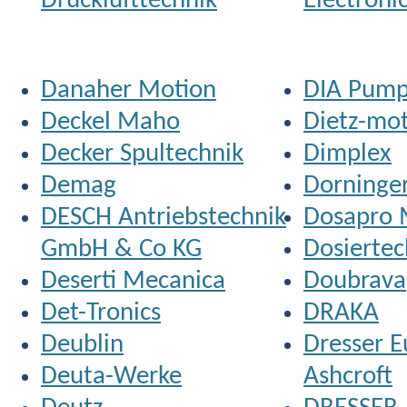
Drucklufttechnik
Electroni
Danaher Motion
DIA Pum
Deckel Maho
Dietz-mo
Decker Spultechnik
Dimplex
Demag
Dorninge
DESCH Antriebstechnik
Dosapro 
GmbH & Co KG
Dosiertec
Deserti Mecanica
Doubrava
Det-Tronics
DRAKA
Deublin
Dresser 
Deuta-Werke
Ashcroft