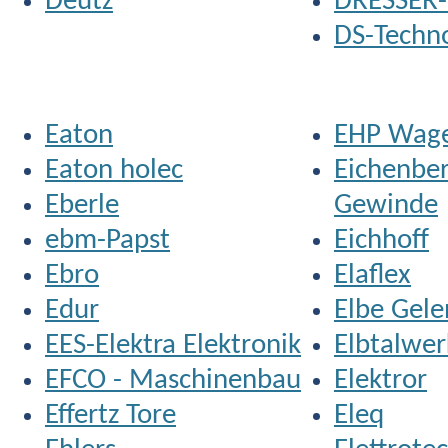
Deutz
DRESSER
DS-Techn
Eaton
EHP Wage
Eaton holec
Eichenbe
Eberle
Gewinde
ebm-Papst
Eichhoff
Ebro
Elaflex
Edur
Elbe Gel
EES-Elektra Elektronik
Elbtalwer
EFCO - Maschinenbau
Elektror
Effertz Tore
Eleq