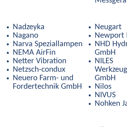
Messgera
Nadzeyka
Neugart
Nagano
Newport E
Narva Speziallampen
NHD Hydr
NEMA AirFin
GmbH
Netter Vibration
NILES
Netzsch-condux
Werkzeug
Neuero Farm- und
GmbH
Fordertechnik GmbH
Nilos
NIVUS
Nohken J