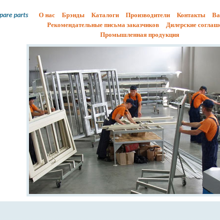
О нас
Брэнды
Каталоги
Производители
Контакты
Ва
spare parts
Рекомендательные письма заказчиков
Дилерские соглаш
Промышленная продукция