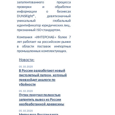
запатентованного процесса
проверки и обработки
информации о бизнесах
DUNSRight®, девятизначный
уникальный глобальный
идентификатор юридических лиц,
признанный ISO-стандартом.
Компания «ИНТЕРСНАБ» более 7
лет работает на российском рынке
в области поставок импортных
промышленных комплектующих.
Новости:
05.10.2020
В России разработают новый
пистолетный патрон, который
превзойдет аналоги по
убойности
05.10.2020
Путин поручил полностью
запретить вывоз из России
необработанной древесины
05.10.2020
Метролого Росстандарта