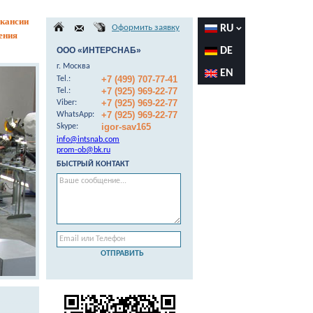
кансии
Оформить заявку
RU
ения
ООО «ИНТЕРСНАБ»
DE
г. Москва
EN
+7 (499) 707-77-41
Теl.:
+7 (925) 969-22-77
Теl.:
+7 (925) 969-22-77
Viber:
+7 (925) 969-22-77
WhatsApp:
igor-sav165
Skype:
info@intsnab.com
prom-ob@bk.ru
БЫСТРЫЙ КОНТАКТ
ОТПРАВИТЬ