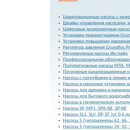
Grundfos
Циркуляционные насосы с мок
Шкафы управления насосами, 
Цифровые дозировочные насо
Установки пожаротушения Grun
Установки повышения давленияH
Регулятор давления Grundfos P
Регулируемые насосы Ин-лайн
Профессиональное оборудовани
Полупогружные насосы MTA, M
Погружные канализационные н
Насосы с патрубками в линию 
Насосы и насосные установки д
Насосы для дренажа и канализ
Насосы для бытового водосна
Насосы в гигиеническом исполн
Насосы SP, MP1, SPA-NE, SP-NE
Насосы SL1, SLV, DP, EF (от 0,6 д
Насосы S (типоразмеры 62, 66,
Насосы S (типоразмеры 34, 42, 