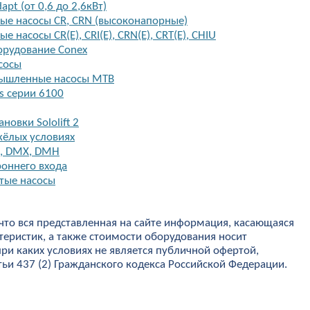
apt (от 0,6 до 2,6кВт)
е насосы CR, CRN (высоконапорные)
насосы CR(E), CRI(E), CRN(E), CRT(E), CHIU
орудование Conex
сосы
ышленные насосы MTB
s серии 6100
овки Sololift 2
жёлых условиях
I, DMX, DMH
роннего входа
тые насосы
что вся представленная на сайте информация, касающаяся
теристик, а также стоимости оборудования носит
ри каких условиях не является публичной офертой,
и 437 (2) Гражданского кодекса Российской Федерации.