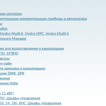
рым ротором
контрольно-измерительные приборы и автоматика
сы
dfos
ydro Multi-E, Hydro MPC, Hydro Multi-S
ressure Manager
е для водоотведения и канализации
TH, MTR(E)
асосы
ин-лайн
ля дренажа и канализации
ации DWK, DPK
бжения
ении Higle
о 11 кВт)
 70), Шкафы управления
50, 54, 58), КНС, Шкафы управления