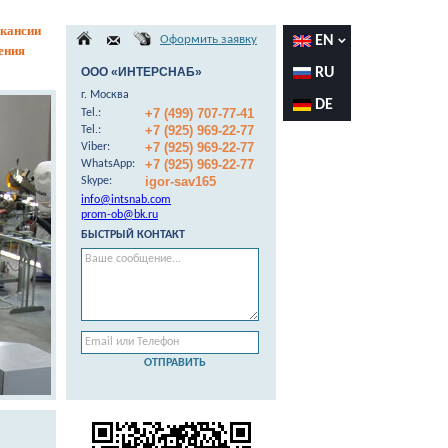
кансии
Оформить заявку
EN
ения
ООО «ИНТЕРСНАБ»
RU
г. Москва
DE
+7 (499) 707-77-41
Теl.:
+7 (925) 969-22-77
Теl.:
+7 (925) 969-22-77
Viber:
+7 (925) 969-22-77
WhatsApp:
igor-sav165
Skype:
info@intsnab.com
prom-ob@bk.ru
БЫСТРЫЙ КОНТАКТ
ОТПРАВИТЬ