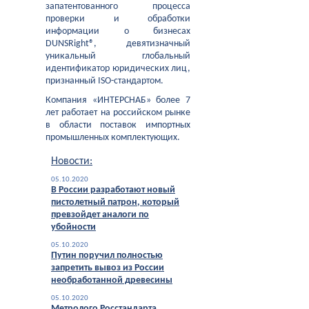
запатентованного процесса
проверки и обработки
информации о бизнесах
DUNSRight®, девятизначный
уникальный глобальный
идентификатор юридических лиц,
признанный ISO-стандартом.
Компания «ИНТЕРСНАБ» более 7
лет работает на российском рынке
в области поставок импортных
промышленных комплектующих.
Новости:
05.10.2020
В России разработают новый
пистолетный патрон, который
превзойдет аналоги по
убойности
05.10.2020
Путин поручил полностью
запретить вывоз из России
необработанной древесины
05.10.2020
Метролого Росстандарта