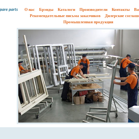
О нас
Брэнды
Каталоги
Производители
Контакты
Ва
spare parts
Рекомендательные письма заказчиков
Дилерские соглаш
Промышленная продукция