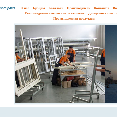
О нас
Брэнды
Каталоги
Производители
Контакты
Ва
spare parts
Рекомендательные письма заказчиков
Дилерские соглаш
Промышленная продукция