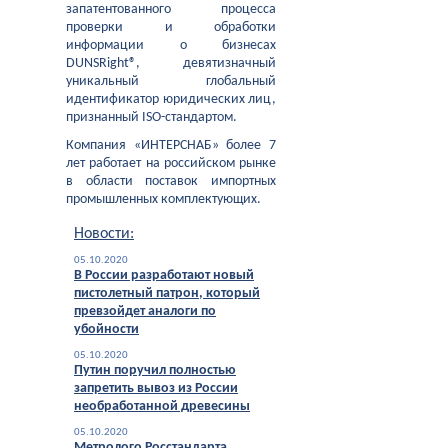
запатентованного процесса
проверки и обработки
информации о бизнесах
DUNSRight®, девятизначный
уникальный глобальный
идентификатор юридических лиц,
признанный ISO-стандартом.
Компания «ИНТЕРСНАБ» более 7
лет работает на российском рынке
в области поставок импортных
промышленных комплектующих.
Новости:
05.10.2020
В России разработают новый
пистолетный патрон, который
превзойдет аналоги по
убойности
05.10.2020
Путин поручил полностью
запретить вывоз из России
необработанной древесины
05.10.2020
Метролого Росстандарта