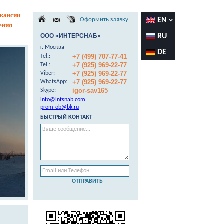
кансии
Оформить заявку
EN
ения
ООО «ИНТЕРСНАБ»
RU
г. Москва
DE
+7 (499) 707-77-41
Теl.:
+7 (925) 969-22-77
Теl.:
+7 (925) 969-22-77
Viber:
+7 (925) 969-22-77
WhatsApp:
igor-sav165
Skype:
info@intsnab.com
prom-ob@bk.ru
БЫСТРЫЙ КОНТАКТ
ОТПРАВИТЬ