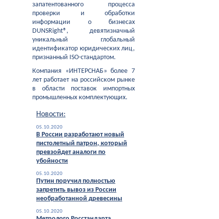
запатентованного процесса
проверки и обработки
информации о бизнесах
DUNSRight®, девятизначный
уникальный глобальный
идентификатор юридических лиц,
признанный ISO-стандартом.
Компания «ИНТЕРСНАБ» более 7
лет работает на российском рынке
в области поставок импортных
промышленных комплектующих.
Новости:
05.10.2020
В России разработают новый
пистолетный патрон, который
превзойдет аналоги по
убойности
05.10.2020
Путин поручил полностью
запретить вывоз из России
необработанной древесины
05.10.2020
Метролого Росстандарта