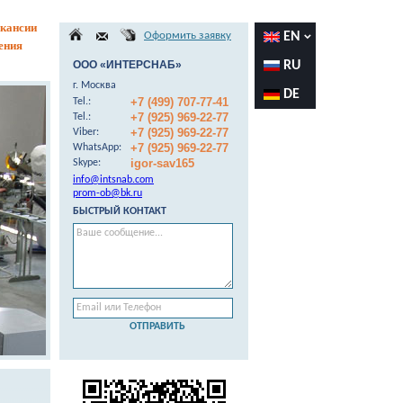
кансии
Оформить заявку
EN
ения
ООО «ИНТЕРСНАБ»
RU
г. Москва
DE
+7 (499) 707-77-41
Теl.:
+7 (925) 969-22-77
Теl.:
+7 (925) 969-22-77
Viber:
+7 (925) 969-22-77
WhatsApp:
igor-sav165
Skype:
info@intsnab.com
prom-ob@bk.ru
БЫСТРЫЙ КОНТАКТ
ОТПРАВИТЬ