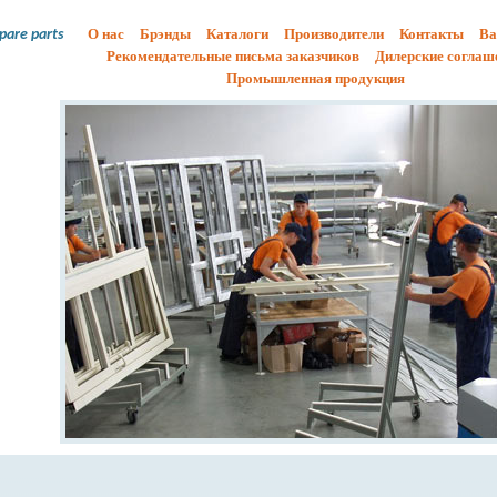
О нас
Брэнды
Каталоги
Производители
Контакты
Ва
spare parts
Рекомендательные письма заказчиков
Дилерские соглаш
Промышленная продукция