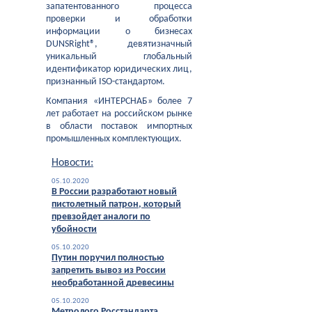
запатентованного процесса
проверки и обработки
информации о бизнесах
DUNSRight®, девятизначный
уникальный глобальный
идентификатор юридических лиц,
признанный ISO-стандартом.
Компания «ИНТЕРСНАБ» более 7
лет работает на российском рынке
в области поставок импортных
промышленных комплектующих.
Новости:
05.10.2020
В России разработают новый
пистолетный патрон, который
превзойдет аналоги по
убойности
05.10.2020
Путин поручил полностью
запретить вывоз из России
необработанной древесины
05.10.2020
Метролого Росстандарта