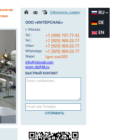
кансии
Оформить заявку
RU
ения
ООО «ИНТЕРСНАБ»
DE
г. Москва
EN
+7 (499) 707-77-41
Теl.:
+7 (925) 969-22-77
Теl.:
+7 (925) 969-22-77
Viber:
+7 (925) 969-22-77
WhatsApp:
igor-sav165
Skype:
info@intsnab.com
prom-ob@bk.ru
БЫСТРЫЙ КОНТАКТ
ОТПРАВИТЬ