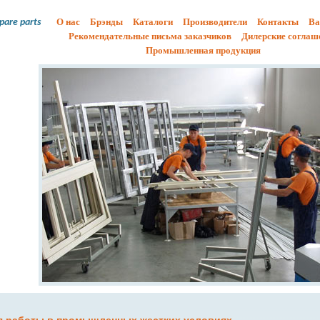
О нас
Брэнды
Каталоги
Производители
Контакты
Ва
spare parts
Рекомендательные письма заказчиков
Дилерские соглаш
Промышленная продукция