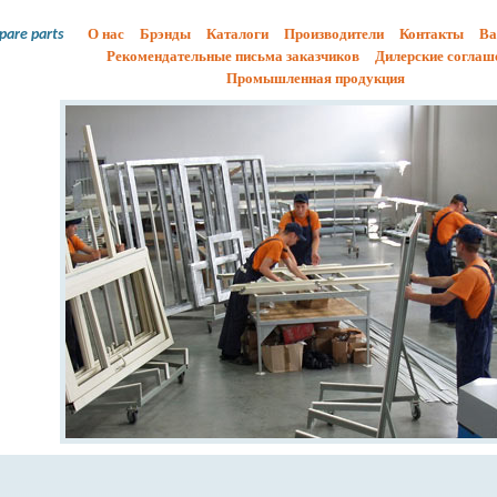
О нас
Брэнды
Каталоги
Производители
Контакты
Ва
spare parts
Рекомендательные письма заказчиков
Дилерские соглаш
Промышленная продукция