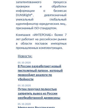
запатентованного процесса
проверки и обработки
информации о бизнесах
DUNSRight®, девятизначный
уникальный глобальный
идентификатор юридических лиц,
признанный ISO-стандартом.
Компания «ИНТЕРСНАБ» более 7
лет работает на российском рынке
в области поставок импортных
промышленных комплектующих.
Новости:
05.10.2020
В России разработают новый
пистолетный патрон, который
превзойдет аналоги по
убойности
05.10.2020
Путин поручил полностью
запретить вывоз из России
необработанной древесины
05.10.2020
Метролого Росстандарта