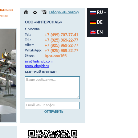
кансии
Оформить заявку
RU
ения
ООО «ИНТЕРСНАБ»
DE
г. Москва
EN
+7 (499) 707-77-41
Теl.:
+7 (925) 969-22-77
Теl.:
+7 (925) 969-22-77
Viber:
+7 (925) 969-22-77
WhatsApp:
igor-sav165
Skype:
info@intsnab.com
prom-ob@bk.ru
БЫСТРЫЙ КОНТАКТ
ОТПРАВИТЬ