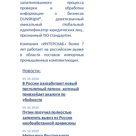
запатентованного процесса
проверки и обработки
информации о бизнесах
DUNSRight®, девятизначный
уникальный глобальный
идентификатор юридических лиц,
признанный ISO-стандартом.
Компания «ИНТЕРСНАБ» более 7
лет работает на российском рынке
в области поставок импортных
промышленных комплектующих.
Новости:
05.10.2020
В России разработают новый
пистолетный патрон, который
превзойдет аналоги по
убойности
05.10.2020
Путин поручил полностью
запретить вывоз из России
необработанной древесины
05.10.2020
Метролого Росстандарта