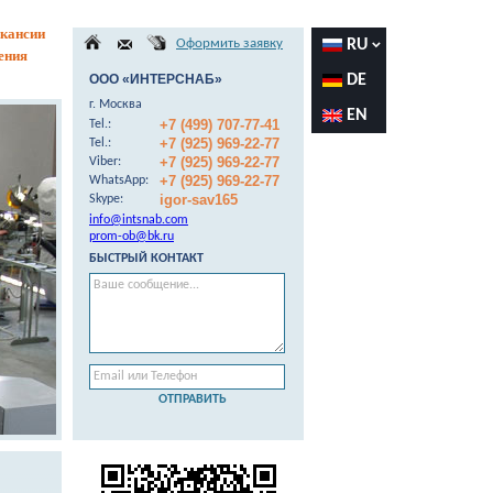
кансии
Оформить заявку
RU
ения
ООО «ИНТЕРСНАБ»
DE
г. Москва
EN
+7 (499) 707-77-41
Теl.:
+7 (925) 969-22-77
Теl.:
+7 (925) 969-22-77
Viber:
+7 (925) 969-22-77
WhatsApp:
igor-sav165
Skype:
info@intsnab.com
prom-ob@bk.ru
БЫСТРЫЙ КОНТАКТ
ОТПРАВИТЬ