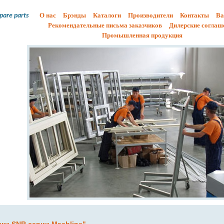
О нас
Брэнды
Каталоги
Производители
Контакты
Ва
spare parts
Рекомендательные письма заказчиков
Дилерские соглаш
Промышленная продукция